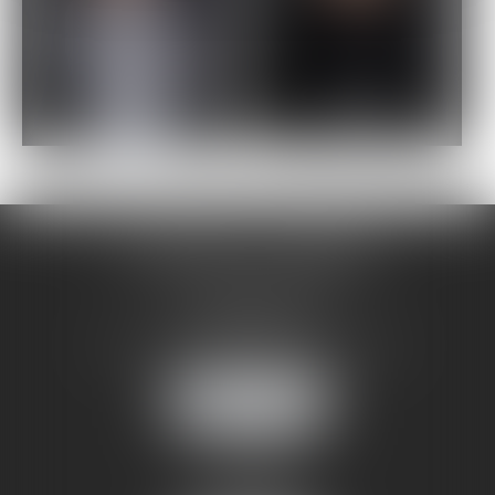
Caroline
Marine
MOUGEL
COULERON
LR AVOCATS & ASSOCIES
4, rue des Quinze Vingts
10000 TROYES
Tél :
03 25 73 15 94
- Fax : 03 25 73 59 48
Nous localiser
4, rue Brunel
75017 PARIS