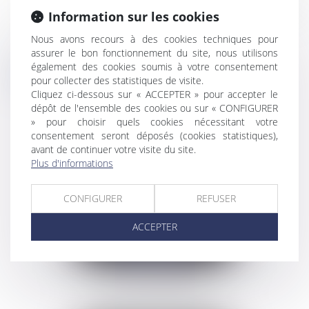
Droit pénal de la santé (accidents médicaux, atteinte
Information sur les cookies
au secret médical, …)
Nous avons recours à des cookies techniques pour
assurer le bon fonctionnement du site, nous utilisons
également des cookies soumis à votre consentement
LES AVOCATS DÉDIÉS
pour collecter des statistiques de visite.
Cliquez ci-dessous sur « ACCEPTER » pour accepter le
dépôt de l'ensemble des cookies ou sur « CONFIGURER
» pour choisir quels cookies nécessitant votre
consentement seront déposés (cookies statistiques),
avant de continuer votre visite du site.
Plus d'informations
CONFIGURER
REFUSER
ACCEPTER
Didier LEMOULT