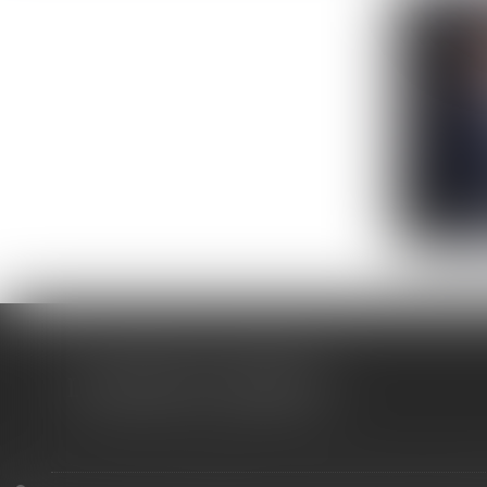
D
LE
LR AVOCATS & ASSOCIES