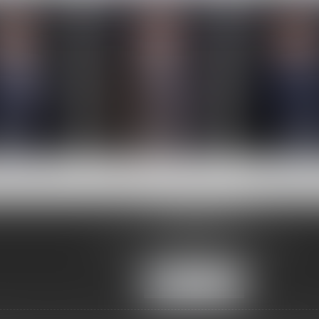
idier
Christophe
Antoin
MOULT
ROCHER
LEMOU
4, rue des Quinze Vingts
10000 TROYES
Tél :
03 25 73 15 94
- Fax : 03 25 73 59 48
Nous localiser