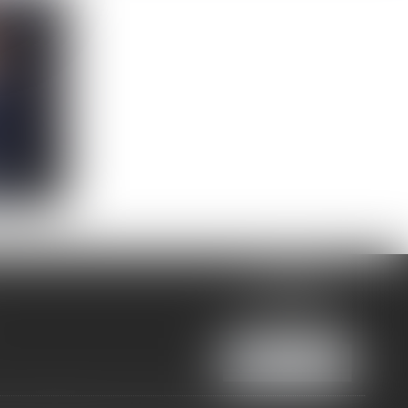
e
LT
4, rue Brunel
75017 PARIS
Tél :
01 58 05 28 38
Nous localiser