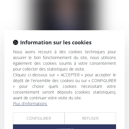
Information sur les cookies
Nous avons recours à des cookies techniques pour
assurer le bon fonctionnement du site, nous utilisons
Didier LEMOULT
également des cookies soumis à votre consentement
pour collecter des statistiques de visite.
Cliquez ci-dessous sur « ACCEPTER » pour accepter le
dépôt de l'ensemble des cookies ou sur « CONFIGURER
» pour choisir quels cookies nécessitant votre
consentement seront déposés (cookies statistiques),
avant de continuer votre visite du site.
Plus d'informations
CONFIGURER
REFUSER