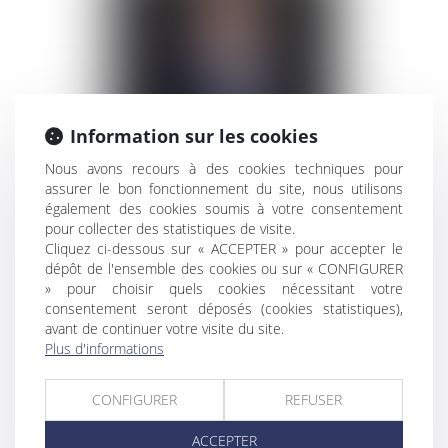
Information sur les cookies
Nous avons recours à des cookies techniques pour
assurer le bon fonctionnement du site, nous utilisons
Didier LEMOULT
également des cookies soumis à votre consentement
pour collecter des statistiques de visite.
Cliquez ci-dessous sur « ACCEPTER » pour accepter le
dépôt de l'ensemble des cookies ou sur « CONFIGURER
» pour choisir quels cookies nécessitant votre
consentement seront déposés (cookies statistiques),
avant de continuer votre visite du site.
Plus d'informations
CONFIGURER
REFUSER
ACCEPTER