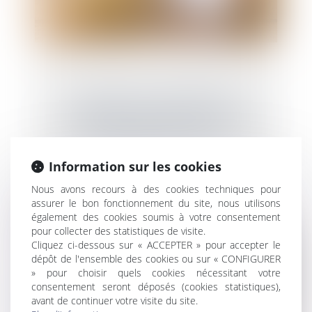
Assurance-vie : pas de primes
manifestement exagérées sans une bonne
administration de la preuve
Information sur les cookies
Nous avons recours à des cookies techniques pour
assurer le bon fonctionnement du site, nous utilisons
également des cookies soumis à votre consentement
pour collecter des statistiques de visite.
Cliquez ci-dessous sur « ACCEPTER » pour accepter le
dépôt de l'ensemble des cookies ou sur « CONFIGURER
» pour choisir quels cookies nécessitant votre
consentement seront déposés (cookies statistiques),
avant de continuer votre visite du site.