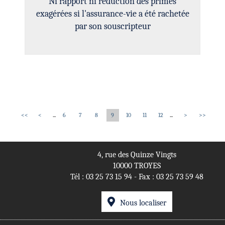
Ni rapport ni réduction des primes
exagérées si l'assurance-vie a été rachetée
par son souscripteur
<<
<
...
6
7
8
9
10
11
12
...
>
>>
4, rue des Quinze Vingts
10000 TROYES
Tél :
03 25 73 15 94
- Fax : 03 25 73 59 48
Nous localiser