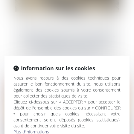
Servitude par destination du père de famille
: quelle appréciation en cas de réunion et
nouvelle division des fonds ?
Information sur les cookies
Nous avons recours à des cookies techniques pour
assurer le bon fonctionnement du site, nous utilisons
également des cookies soumis à votre consentement
pour collecter des statistiques de visite.
Cliquez ci-dessous sur « ACCEPTER » pour accepter le
dépôt de l'ensemble des cookies ou sur « CONFIGURER
» pour choisir quels cookies nécessitant votre
consentement seront déposés (cookies statistiques),
avant de continuer votre visite du site.
Plus d'informations