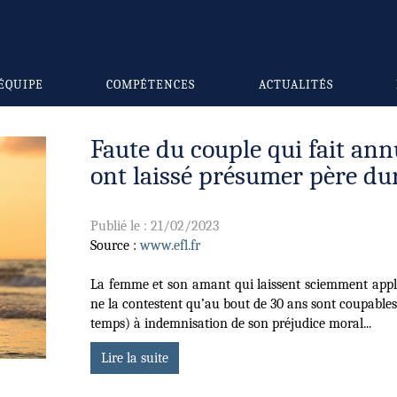
ÉQUIPE
COMPÉTENCES
ACTUALITÉS
Faute du couple qui fait annu
ont laissé présumer père du
Publié le :
21/02/2023
Source :
www.efl.fr
La femme et son amant qui laissent sciemment appli
ne la contestent qu’au bout de 30 ans sont coupables
temps) à indemnisation de son préjudice moral...
Lire la suite