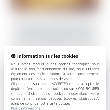
Lot transitoire : la copropriété a 3 ans pour
mettre son règlement en conformité avec la
loi
Information sur les cookies
Nous avons recours à des cookies techniques pour
assurer le bon fonctionnement du site, nous utilisons
également des cookies soumis à votre consentement
pour collecter des statistiques de visite.
Cliquez ci-dessous sur « ACCEPTER » pour accepter le
dépôt de l'ensemble des cookies ou sur « CONFIGURER
» pour choisir quels cookies nécessitant votre
consentement seront déposés (cookies statistiques),
avant de continuer votre visite du site.
Plus d'informations