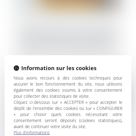
Détermination de la créance et injonction de
payer : le contrat et rien que le contrat !
Information sur les cookies
Nous avons recours à des cookies techniques pour
assurer le bon fonctionnement du site, nous utilisons
également des cookies soumis à votre consentement
pour collecter des statistiques de visite.
Cliquez ci-dessous sur « ACCEPTER » pour accepter le
dépôt de l'ensemble des cookies ou sur « CONFIGURER
» pour choisir quels cookies nécessitant votre
consentement seront déposés (cookies statistiques),
avant de continuer votre visite du site.
Plus d'informations