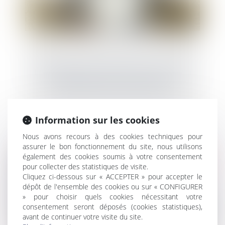
Prolongation des mesures pour contenir la
hausse des loyers commerciaux
Information sur les cookies
Nous avons recours à des cookies techniques pour
assurer le bon fonctionnement du site, nous utilisons
également des cookies soumis à votre consentement
pour collecter des statistiques de visite.
Cliquez ci-dessous sur « ACCEPTER » pour accepter le
dépôt de l'ensemble des cookies ou sur « CONFIGURER
» pour choisir quels cookies nécessitant votre
consentement seront déposés (cookies statistiques),
avant de continuer votre visite du site.