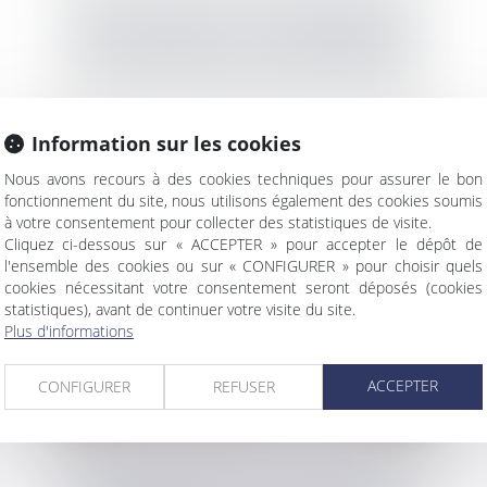
Baux commerciaux : la mensualisation des
loyers retardée pour cause de dissolution
Information sur les cookies
Nous avons recours à des cookies techniques pour assurer le bon
fonctionnement du site, nous utilisons également des cookies soumis
à votre consentement pour collecter des statistiques de visite.
Cliquez ci-dessous sur « ACCEPTER » pour accepter le dépôt de
l'ensemble des cookies ou sur « CONFIGURER » pour choisir quels
cookies nécessitant votre consentement seront déposés (cookies
statistiques), avant de continuer votre visite du site.
Plus d'informations
ACCEPTER
CONFIGURER
REFUSER