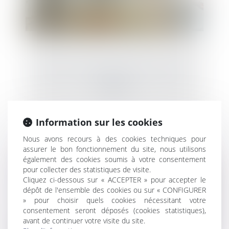
Bail 3 6 9 : durée, loyer, sortie, ce que vous
signez
Information sur les cookies
Nous avons recours à des cookies techniques pour
assurer le bon fonctionnement du site, nous utilisons
également des cookies soumis à votre consentement
pour collecter des statistiques de visite.
Cliquez ci-dessous sur « ACCEPTER » pour accepter le
dépôt de l'ensemble des cookies ou sur « CONFIGURER
» pour choisir quels cookies nécessitant votre
consentement seront déposés (cookies statistiques),
avant de continuer votre visite du site.