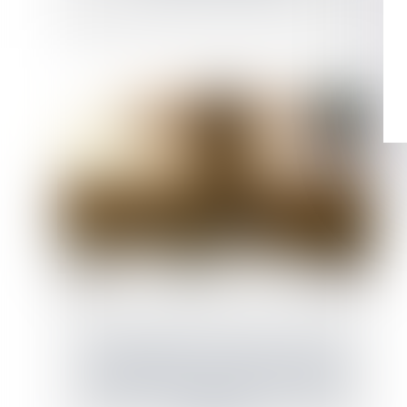
Clauses réputées non écrites : la Cour de
cassation précise le régime des clauses
contraires à l’article L. 145-15 du Code de