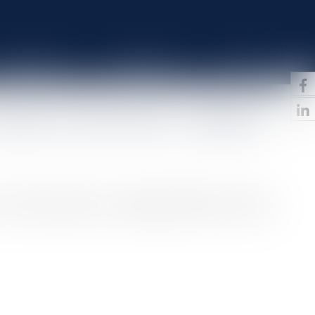
HONORAIRES
IMMOBILIER
CONTACT
ntenu et fin du bail - Capital.fr
e location destiné aux professions libérales. Certaines