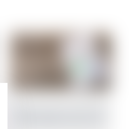
Application aux baux en cours de la loi Pinel
et imprescriptibilité du réputé non écrit