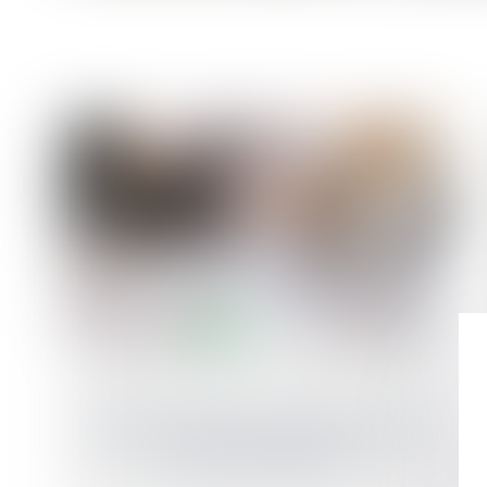
L’indemnité d’éviction en question devant le
Conseil constitutionnel