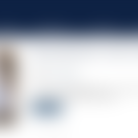
ÉQUIPE
COMPÉTENCES
ACTUALITÉS
Bail professionnel : durée, co
Publié le :
02/12/2020
Source :
www.capital.fr
Le “bail à usage professionnel” est un contrat d
associations peuvent parfois en bénéficier...
Lire la suite