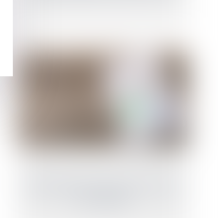
Bail professionnel : durée, contenu et fin du
bail - Capital.fr