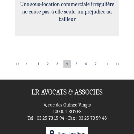
Une sous-location commerciale irrégulière
ne cause pas, à elle seule, un préjudice au
bailleur
<<
<
1
2
3
4
5
6
7
>
>>
LR AVOCATS & ASSOCIES
4, rue des Quinze Vingts
10000 TROYES
Tél :
03 25 73 15 94
- Fax : 03 25 73 59 48
Nous localiser