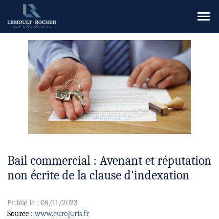
Ouvr
le
men
Bail commercial : Avenant et réputation
non écrite de la clause d'indexation
Publié le :
08/11/2023
Source :
www.eurojuris.fr