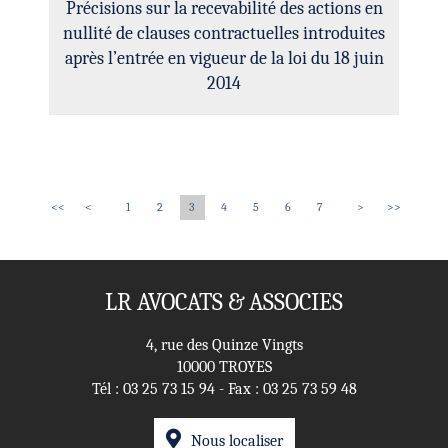
Précisions sur la recevabilité des actions en
nullité de clauses contractuelles introduites
après l’entrée en vigueur de la loi du 18 juin
2014
<<
<
1
2
3
4
5
6
7
>
>>
LR AVOCATS & ASSOCIES
4, rue des Quinze Vingts
10000 TROYES
Tél :
03 25 73 15 94
- Fax : 03 25 73 59 48
Nous localiser