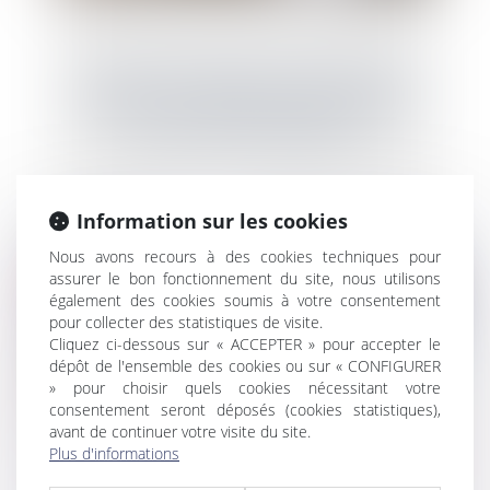
Si un local commercial ne respecte pas le
règlement de copropriété, on peut résilier
son bail - Divers | BFM Immo
Information sur les cookies
Nous avons recours à des cookies techniques pour
assurer le bon fonctionnement du site, nous utilisons
également des cookies soumis à votre consentement
pour collecter des statistiques de visite.
Cliquez ci-dessous sur « ACCEPTER » pour accepter le
dépôt de l'ensemble des cookies ou sur « CONFIGURER
» pour choisir quels cookies nécessitant votre
consentement seront déposés (cookies statistiques),
avant de continuer votre visite du site.
Plus d'informations