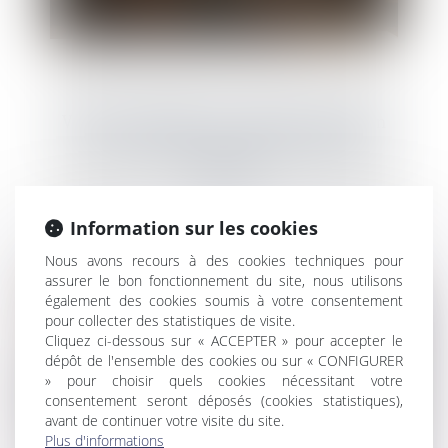
Violence conjugale : le contrôle coercitif, un
crime de liberté désormais dans le droit
français
Information sur les cookies
Nous avons recours à des cookies techniques pour
assurer le bon fonctionnement du site, nous utilisons
également des cookies soumis à votre consentement
pour collecter des statistiques de visite.
Cliquez ci-dessous sur « ACCEPTER » pour accepter le
dépôt de l'ensemble des cookies ou sur « CONFIGURER
» pour choisir quels cookies nécessitant votre
consentement seront déposés (cookies statistiques),
avant de continuer votre visite du site.
Plus d'informations