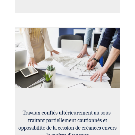
Information sur les cookies
Nous avons recours à des cookies techniques pour assurer le bon
fonctionnement du site, nous utilisons également des cookies soumis
à votre consentement pour collecter des statistiques de visite.
Cliquez ci-dessous sur « ACCEPTER » pour accepter le dépôt de
l'ensemble des cookies ou sur « CONFIGURER » pour choisir quels
cookies nécessitant votre consentement seront déposés (cookies
statistiques), avant de continuer votre visite du site.
Plus d'informations
ACCEPTER
CONFIGURER
REFUSER
Travaux confiés ultérieurement au sous-
traitant partiellement cautionnés et
opposabilité de la cession de créances envers