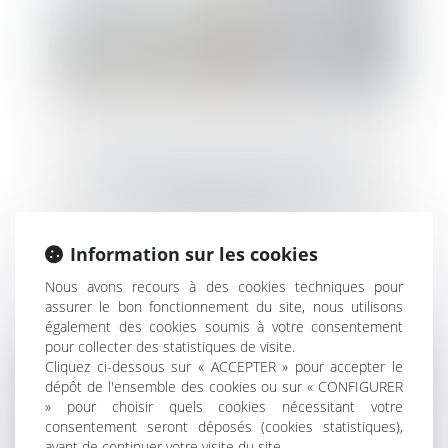
Les barèmes des droits de succession et
donation pour 2024.
Information sur les cookies
Nous avons recours à des cookies techniques pour
assurer le bon fonctionnement du site, nous utilisons
également des cookies soumis à votre consentement
pour collecter des statistiques de visite.
Cliquez ci-dessous sur « ACCEPTER » pour accepter le
dépôt de l'ensemble des cookies ou sur « CONFIGURER
» pour choisir quels cookies nécessitant votre
consentement seront déposés (cookies statistiques),
avant de continuer votre visite du site.