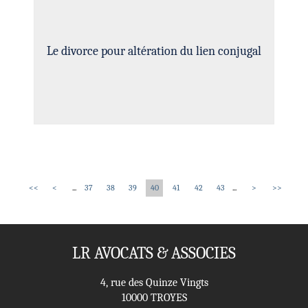
Le divorce pour altération du lien conjugal
<<
<
...
37
38
39
40
41
42
43
...
>
>>
LR AVOCATS & ASSOCIES
4, rue des Quinze Vingts
10000 TROYES