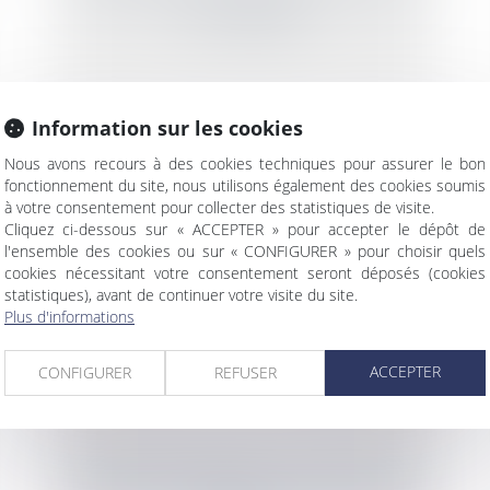
bail - Capital.fr
Information sur les cookies
Nous avons recours à des cookies techniques pour assurer le bon
fonctionnement du site, nous utilisons également des cookies soumis
à votre consentement pour collecter des statistiques de visite.
Cliquez ci-dessous sur « ACCEPTER » pour accepter le dépôt de
l'ensemble des cookies ou sur « CONFIGURER » pour choisir quels
cookies nécessitant votre consentement seront déposés (cookies
statistiques), avant de continuer votre visite du site.
Plus d'informations
ACCEPTER
CONFIGURER
REFUSER
Communauté universelle : au décès d’un des