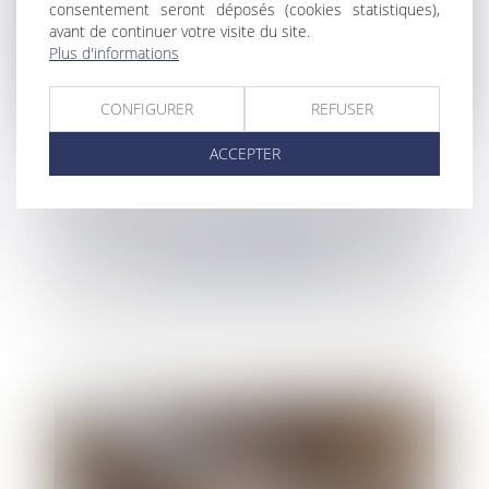
consentement seront déposés (cookies statistiques),
avant de continuer votre visite du site.
Plus d'informations
CONFIGURER
REFUSER
ACCEPTER
Perte de chance : l’impossible réparation du
préjudice hypothétique