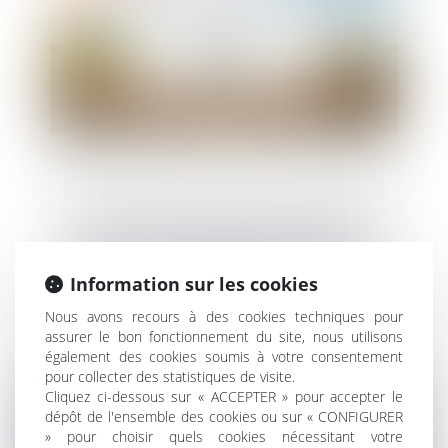
Vente d’un terrain constructible et
appréciation de l'obligation de délivrance
Information sur les cookies
conforme
Nous avons recours à des cookies techniques pour
assurer le bon fonctionnement du site, nous utilisons
également des cookies soumis à votre consentement
pour collecter des statistiques de visite.
Cliquez ci-dessous sur « ACCEPTER » pour accepter le
dépôt de l'ensemble des cookies ou sur « CONFIGURER
» pour choisir quels cookies nécessitant votre