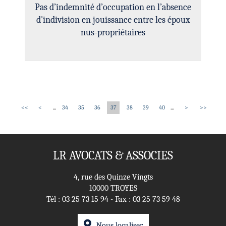
Pas d’indemnité d’occupation en l’absence
d'indivision en jouissance entre les époux
nus-propriétaires
<<
<
...
34
35
36
37
38
39
40
...
>
>>
LR AVOCATS & ASSOCIES
4, rue des Quinze Vingts
10000 TROYES
Tél :
03 25 73 15 94
- Fax : 03 25 73 59 48
Nous localiser