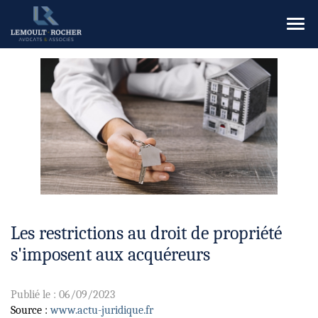
Ouvr
le
men
Les restrictions au droit de propriété
s'imposent aux acquéreurs
Publié le :
06/09/2023
Source :
www.actu-juridique.fr