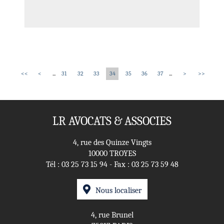
<<
<
...
31
32
33
34
35
36
37
...
>
>>
LR AVOCATS & ASSOCIES
4, rue des Quinze Vingts
10000 TROYES
Tél :
03 25 73 15 94
- Fax : 03 25 73 59 48
Nous localiser
4, rue Brunel