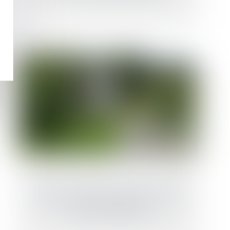
Passerelle reliant deux maisons à travers
une voie communale