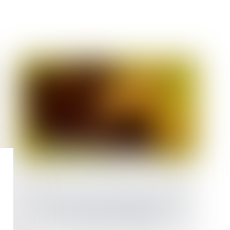
L'acquisition de la nationalité par mariage
face aux devoirs conjugaux