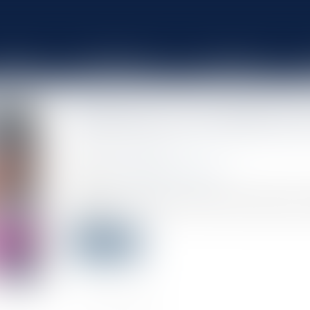
ÉQUIPE
COMPÉTENCES
ACTUALITÉS
Restitution aux cohéritiers 
Publié le :
12/11/2020
Source :
www.gazette-du-palais.fr
Des parents consentent à deux de leurs enfants une 
de terre...
Lire la suite