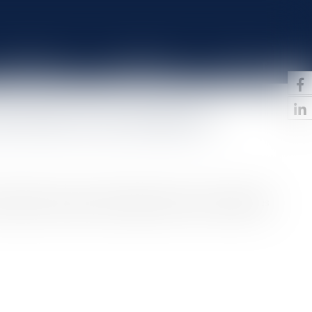
HONORAIRES
IMMOBILIER
CONTACT
des fruits d’une donation ?
donation hors part successorale portant sur trois parcelles