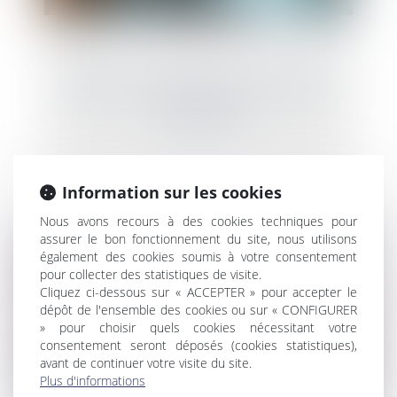
Bpifrance, l’effet de levier pour la création
d’entreprises
Information sur les cookies
Nous avons recours à des cookies techniques pour
assurer le bon fonctionnement du site, nous utilisons
également des cookies soumis à votre consentement
pour collecter des statistiques de visite.
Cliquez ci-dessous sur « ACCEPTER » pour accepter le
dépôt de l'ensemble des cookies ou sur « CONFIGURER
» pour choisir quels cookies nécessitant votre
consentement seront déposés (cookies statistiques),
avant de continuer votre visite du site.
Plus d'informations