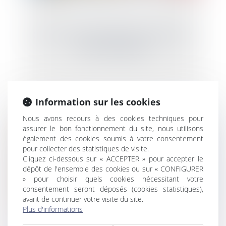
Qu’est-ce qu’un accident de la circulation ?
Il faut raison garder
Information sur les cookies
Nous avons recours à des cookies techniques pour
assurer le bon fonctionnement du site, nous utilisons
également des cookies soumis à votre consentement
pour collecter des statistiques de visite.
Cliquez ci-dessous sur « ACCEPTER » pour accepter le
dépôt de l'ensemble des cookies ou sur « CONFIGURER
» pour choisir quels cookies nécessitant votre
consentement seront déposés (cookies statistiques),
avant de continuer votre visite du site.
Plus d'informations