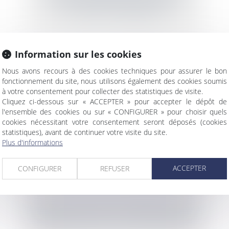
accord écrit du propriétaire
Information sur les cookies
Nous avons recours à des cookies techniques pour assurer le bon
fonctionnement du site, nous utilisons également des cookies soumis
à votre consentement pour collecter des statistiques de visite.
Cliquez ci-dessous sur « ACCEPTER » pour accepter le dépôt de
l'ensemble des cookies ou sur « CONFIGURER » pour choisir quels
cookies nécessitant votre consentement seront déposés (cookies
statistiques), avant de continuer votre visite du site.
Plus d'informations
ACCEPTER
CONFIGURER
REFUSER
Versement de la pension alimentaire au titre
du devoir de secours : non-renvoi d’une QPC