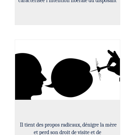
caractérisée l’intention libérale du disposant
Il tient des propos radicaux, dénigre la mère
et perd son droit de visite et de