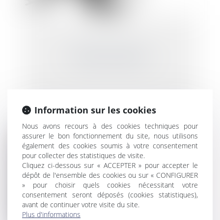
Droit des successions
Information sur les cookies
Nous avons recours à des cookies techniques pour
assurer le bon fonctionnement du site, nous utilisons
également des cookies soumis à votre consentement
pour collecter des statistiques de visite.
Cliquez ci-dessous sur « ACCEPTER » pour accepter le
dépôt de l'ensemble des cookies ou sur « CONFIGURER
» pour choisir quels cookies nécessitant votre
consentement seront déposés (cookies statistiques),
avant de continuer votre visite du site.
Plus d'informations