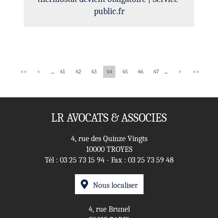
public.fr
<<
<
...
41
42
43
44
45
46
47
...
>
>>
LR AVOCATS & ASSOCIES
4, rue des Quinze Vingts
10000 TROYES
Tél :
03 25 73 15 94
- Fax : 03 25 73 59 48
Nous localiser
4, rue Brunel