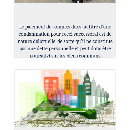
Le paiement de sommes dues au titre d’une
condamnation pour recel successoral est de
nature délictuelle, de sorte qu’il ne constitue
pas une dette personnelle et peut donc être
poursuivi sur les biens communs
Information sur les cookies
Nous avons recours à des cookies techniques pour
assurer le bon fonctionnement du site, nous utilisons
également des cookies soumis à votre consentement
pour collecter des statistiques de visite.
Cliquez ci-dessous sur « ACCEPTER » pour accepter le
dépôt de l'ensemble des cookies ou sur « CONFIGURER
» pour choisir quels cookies nécessitant votre
consentement seront déposés (cookies statistiques),
avant de continuer votre visite du site.
Plus d'informations