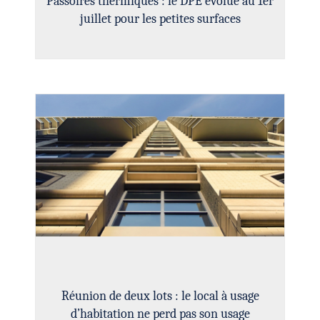
Passoires thermiques : le DPE évolue au 1er
juillet pour les petites surfaces
Réunion de deux lots : le local à usage
d’habitation ne perd pas son usage