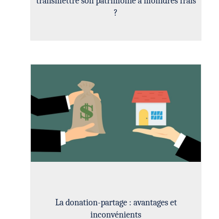
transmettre son patrimoine à moindres frais
?
La donation-partage : avantages et
inconvénients