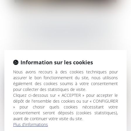
Violences sexuelles : 122 600 victimes dont
une majorité de femmes
Information sur les cookies
Nous avons recours à des cookies techniques pour
assurer le bon fonctionnement du site, nous utilisons
également des cookies soumis à votre consentement
pour collecter des statistiques de visite.
Cliquez ci-dessous sur « ACCEPTER » pour accepter le
dépôt de l'ensemble des cookies ou sur « CONFIGURER
» pour choisir quels cookies nécessitant votre
consentement seront déposés (cookies statistiques),
avant de continuer votre visite du site.
Plus d'informations