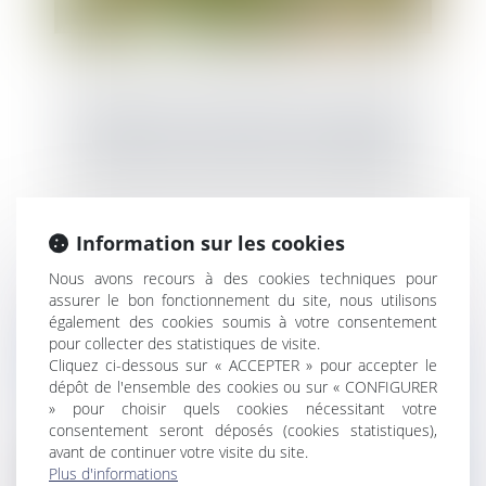
Passage pour cause d’enclave : le juge peut
retenir un tracé autre que celui demandé
Information sur les cookies
Nous avons recours à des cookies techniques pour
assurer le bon fonctionnement du site, nous utilisons
également des cookies soumis à votre consentement
pour collecter des statistiques de visite.
Cliquez ci-dessous sur « ACCEPTER » pour accepter le
dépôt de l'ensemble des cookies ou sur « CONFIGURER
» pour choisir quels cookies nécessitant votre
consentement seront déposés (cookies statistiques),
avant de continuer votre visite du site.
Plus d'informations