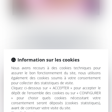
L’effet papillon de la censure
constitutionnelle de l’incapacité de recevoir
des auxiliaires de vie
Information sur les cookies
Nous avons recours à des cookies techniques pour
assurer le bon fonctionnement du site, nous utilisons
également des cookies soumis à votre consentement
pour collecter des statistiques de visite.
Cliquez ci-dessous sur « ACCEPTER » pour accepter le
dépôt de l'ensemble des cookies ou sur « CONFIGURER
» pour choisir quels cookies nécessitant votre
consentement seront déposés (cookies statistiques),
avant de continuer votre visite du site.