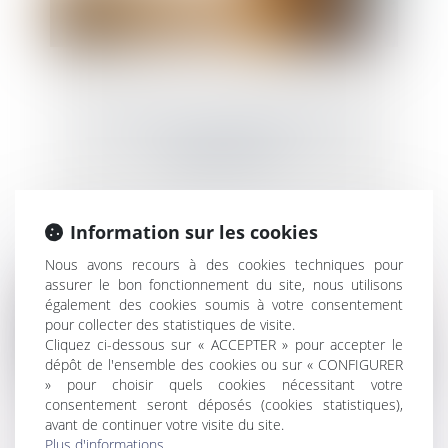
Preuve de la commande de travaux
supplémentaires
Information sur les cookies
Nous avons recours à des cookies techniques pour
assurer le bon fonctionnement du site, nous utilisons
également des cookies soumis à votre consentement
pour collecter des statistiques de visite.
Cliquez ci-dessous sur « ACCEPTER » pour accepter le
dépôt de l'ensemble des cookies ou sur « CONFIGURER
» pour choisir quels cookies nécessitant votre
consentement seront déposés (cookies statistiques),
avant de continuer votre visite du site.
Plus d'informations