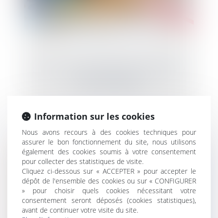
Qu’est-ce qu’un accident de la circulation ?
Il faut raison garder
Information sur les cookies
Nous avons recours à des cookies techniques pour
assurer le bon fonctionnement du site, nous utilisons
également des cookies soumis à votre consentement
pour collecter des statistiques de visite.
Cliquez ci-dessous sur « ACCEPTER » pour accepter le
dépôt de l'ensemble des cookies ou sur « CONFIGURER
» pour choisir quels cookies nécessitant votre
consentement seront déposés (cookies statistiques),
avant de continuer votre visite du site.