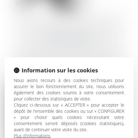
Droit des successions
Information sur les cookies
Nous avons recours à des cookies techniques pour
assurer le bon fonctionnement du site, nous utilisons
également des cookies soumis à votre consentement
pour collecter des statistiques de visite.
Cliquez ci-dessous sur « ACCEPTER » pour accepter le
dépôt de l'ensemble des cookies ou sur « CONFIGURER
» pour choisir quels cookies nécessitant votre
consentement seront déposés (cookies statistiques),
avant de continuer votre visite du site.
Plus d'informations