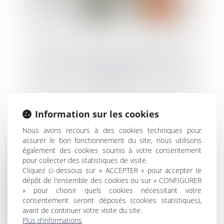
Un divorce favorise une «exhérédation» par
testament
Information sur les cookies
Nous avons recours à des cookies techniques pour
assurer le bon fonctionnement du site, nous utilisons
également des cookies soumis à votre consentement
pour collecter des statistiques de visite.
Cliquez ci-dessous sur « ACCEPTER » pour accepter le
dépôt de l'ensemble des cookies ou sur « CONFIGURER
» pour choisir quels cookies nécessitant votre
consentement seront déposés (cookies statistiques),
avant de continuer votre visite du site.
Plus d'informations