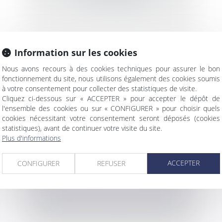
Information sur les cookies
Nous avons recours à des cookies techniques pour assurer le bon
fonctionnement du site, nous utilisons également des cookies soumis
à votre consentement pour collecter des statistiques de visite.
Cliquez ci-dessous sur « ACCEPTER » pour accepter le dépôt de
l'ensemble des cookies ou sur « CONFIGURER » pour choisir quels
cookies nécessitant votre consentement seront déposés (cookies
statistiques), avant de continuer votre visite du site.
Plus d'informations
ACCEPTER
CONFIGURER
REFUSER
Démembrement viager de parts de SCPI