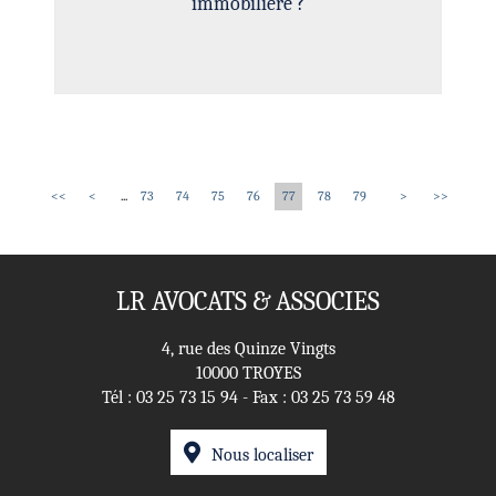
immobilière ?
<<
<
...
73
74
75
76
77
78
79
>
>>
LR AVOCATS & ASSOCIES
4, rue des Quinze Vingts
10000 TROYES
Tél :
03 25 73 15 94
- Fax : 03 25 73 59 48
Nous localiser