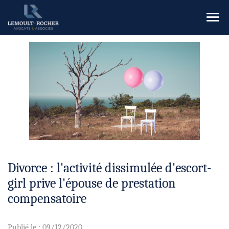
Ouvr
le
men
Divorce : l'activité dissimulée d'escort-
girl prive l'épouse de prestation
compensatoire
Publié le :
09/12/2020