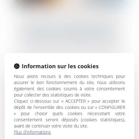
Construction : le délai de l’article 1792-4-3
du code civil est un délai de forclusion
Information sur les cookies
Nous avons recours à des cookies techniques pour
assurer le bon fonctionnement du site, nous utilisons
également des cookies soumis à votre consentement
pour collecter des statistiques de visite.
Cliquez ci-dessous sur « ACCEPTER » pour accepter le
dépôt de l'ensemble des cookies ou sur « CONFIGURER
» pour choisir quels cookies nécessitant votre
consentement seront déposés (cookies statistiques),
avant de continuer votre visite du site.
Plus d'informations