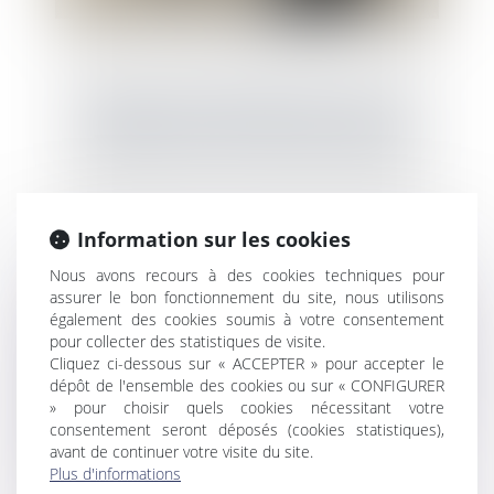
Rappel du point de départ de l'action en
nullité pour dol d'une donation-partage
Information sur les cookies
Nous avons recours à des cookies techniques pour
assurer le bon fonctionnement du site, nous utilisons
également des cookies soumis à votre consentement
pour collecter des statistiques de visite.
Cliquez ci-dessous sur « ACCEPTER » pour accepter le
dépôt de l'ensemble des cookies ou sur « CONFIGURER
» pour choisir quels cookies nécessitant votre
consentement seront déposés (cookies statistiques),
avant de continuer votre visite du site.
Plus d'informations