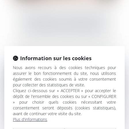
Déconfinement du 3 mai 2021 : quelles
conséquences pour l'immobilier ?
Information sur les cookies
Nous avons recours à des cookies techniques pour
assurer le bon fonctionnement du site, nous utilisons
également des cookies soumis à votre consentement
pour collecter des statistiques de visite.
Cliquez ci-dessous sur « ACCEPTER » pour accepter le
dépôt de l'ensemble des cookies ou sur « CONFIGURER
» pour choisir quels cookies nécessitant votre
consentement seront déposés (cookies statistiques),
avant de continuer votre visite du site.
Plus d'informations