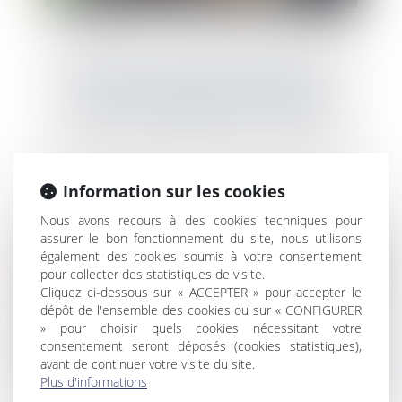
Certificats d’économies d’énergie (CEE) :
encore des modifications à connaître
Information sur les cookies
Nous avons recours à des cookies techniques pour
assurer le bon fonctionnement du site, nous utilisons
également des cookies soumis à votre consentement
pour collecter des statistiques de visite.
Cliquez ci-dessous sur « ACCEPTER » pour accepter le
dépôt de l'ensemble des cookies ou sur « CONFIGURER
» pour choisir quels cookies nécessitant votre
consentement seront déposés (cookies statistiques),
avant de continuer votre visite du site.
Plus d'informations