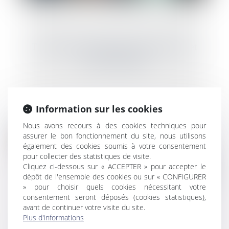
Transmission d'entreprise à prix dérisoire et
donation déguisée
Information sur les cookies
Nous avons recours à des cookies techniques pour
assurer le bon fonctionnement du site, nous utilisons
également des cookies soumis à votre consentement
pour collecter des statistiques de visite.
Cliquez ci-dessous sur « ACCEPTER » pour accepter le
dépôt de l'ensemble des cookies ou sur « CONFIGURER
» pour choisir quels cookies nécessitant votre
consentement seront déposés (cookies statistiques),
avant de continuer votre visite du site.
Plus d'informations