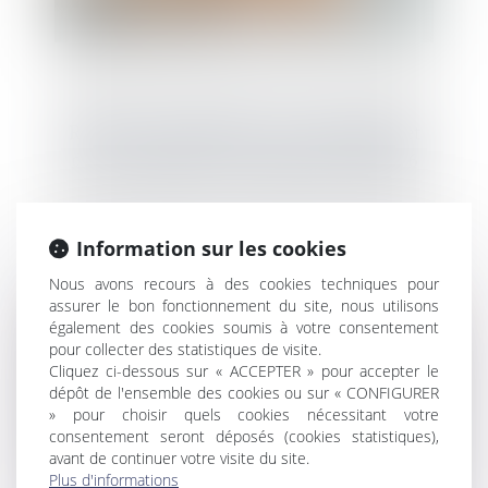
Relance de l’immobilier : un nouveau projet
de loi « Logement » attendu pour l’été 2026
Information sur les cookies
Nous avons recours à des cookies techniques pour
assurer le bon fonctionnement du site, nous utilisons
également des cookies soumis à votre consentement
pour collecter des statistiques de visite.
Cliquez ci-dessous sur « ACCEPTER » pour accepter le
dépôt de l'ensemble des cookies ou sur « CONFIGURER
» pour choisir quels cookies nécessitant votre
consentement seront déposés (cookies statistiques),
avant de continuer votre visite du site.
Plus d'informations